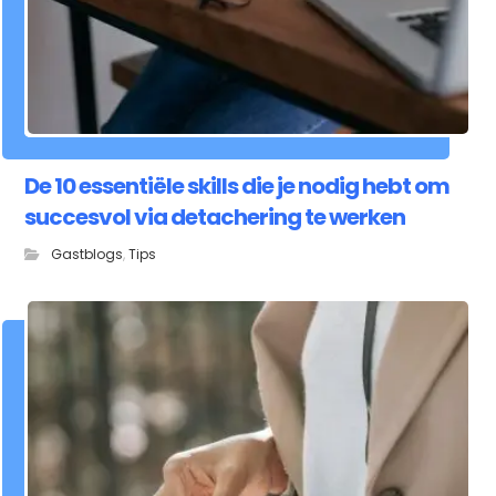
De 10 essentiële skills die je nodig hebt om
succesvol via detachering te werken
Gastblogs
,
Tips