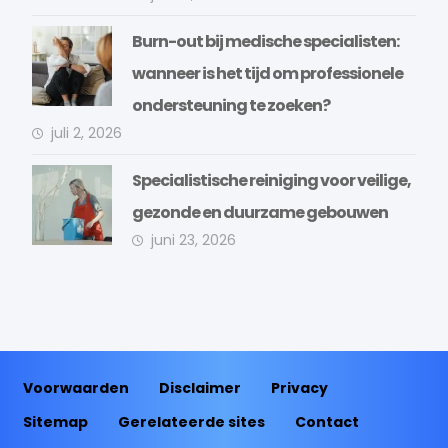
Burn-out bij medische specialisten:
wanneer is het tijd om professionele
ondersteuning te zoeken?
juli 2, 2026
Specialistische reiniging voor veilige,
gezonde en duurzame gebouwen
juni 23, 2026
Voorwaarden
Disclaimer
Privacy
Sitemap
Gerelateerde sites
Contact