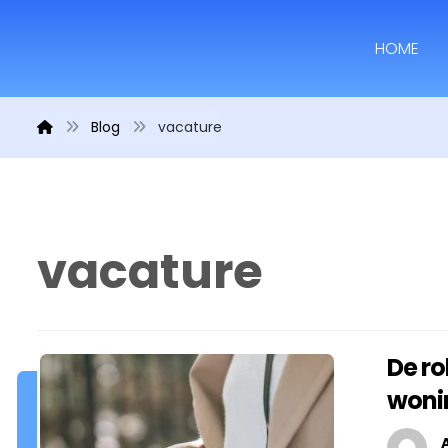
HOME
Blog
vacature
vacature
De ro
woni