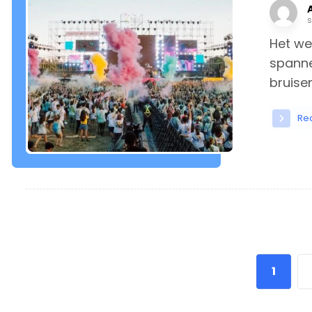
Het we
spanne
bruisen
Re
1