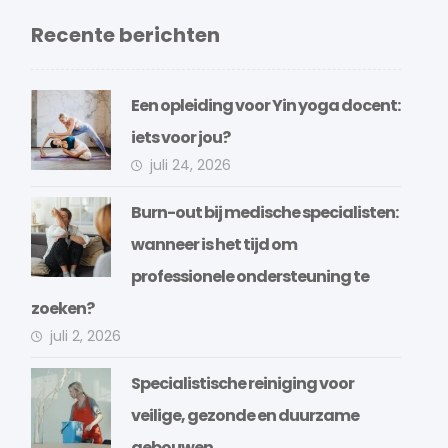
Recente berichten
Een opleiding voor Yin yoga docent:
iets voor jou?
juli 24, 2026
Burn-out bij medische specialisten:
wanneer is het tijd om
professionele ondersteuning te
zoeken?
juli 2, 2026
Specialistische reiniging voor
veilige, gezonde en duurzame
gebouwen