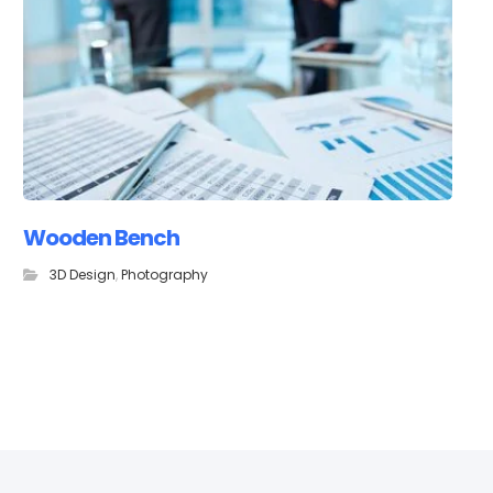
Wooden Bench
3D Design
,
Photography