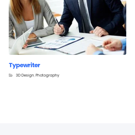
Typewriter
3D Design
,
Photography