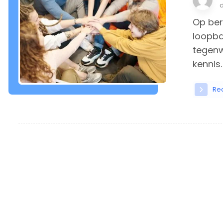
Op ber
loopba
tegenw
kennis. .
Re