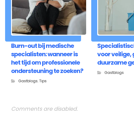
Burn-out bij medische
Specialistisc
specialisten: wanneer is
voor veilige,
het tijd om professionele
duurzame g
ondersteuning te zoeken?
Gastblogs
Gastblogs
,
Tips
Comments are disabled.