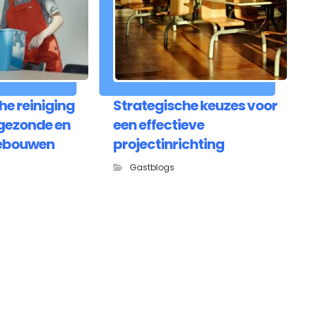
he reiniging
Strategische keuzes voor
 gezonde en
een effectieve
ebouwen
projectinrichting
Gastblogs