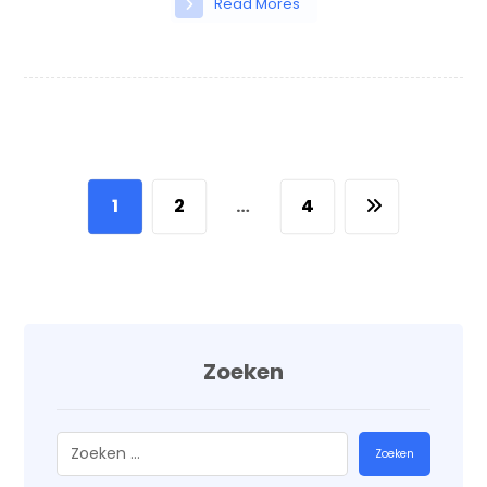
Read Mores
1
2
…
4
Zoeken
Zoeken